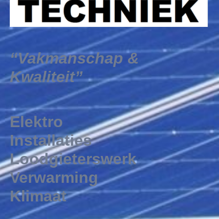
“Vakmanschap &
Kwaliteit”
Elektro
Installaties
Loodgieterswerk
Verwarming
Klimaat